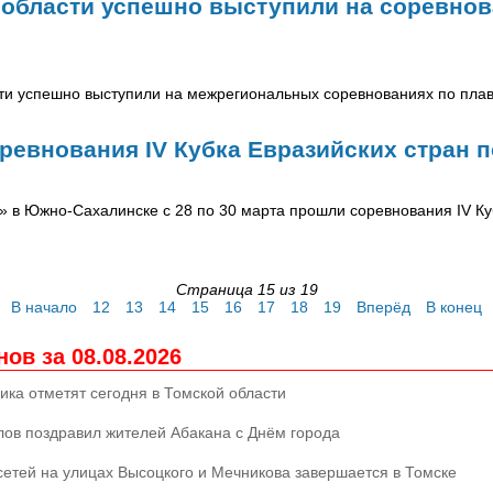
области успешно выступили на соревнов
ти успешно выступили на межрегиональных соревнованиях по плав
ревнования IV Кубка Евразийских стран 
» в Южно-Сахалинске с 28 по 30 марта прошли соревнования IV Ку
Страница 15 из 19
В начало
12
13
14
15
16
17
18
19
Вперёд
В конец
ов за 08.08.2026
ника отметят сегодня в Томской области
алов поздравил жителей Абакана с Днём города
осетей на улицах Высоцкого и Мечникова завершается в Томске