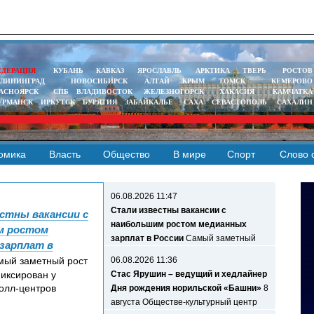
ЕДЕРАЦИЯ
КУБАНЬ
КАВКАЗ
° - °
ЯРОСЛАВЛЬ
АРКТИКА
ТВЕРЬ
РОСТОВ
° - 
АЛИНИНГРАД
НОВОСИБИРСК
АЛТАЙ
КРЫМ
ТОМСК
КЕМЕРОВО
АСНОЯРСК
СПБ
ВЛАДИВОСТОК
ЖЕЛЕЗНОГОРСК
ХАКАСИЯ
КАМЧАТКА
УРМАНСК
ИРКУТСК
БУРЯТИЯ
ЗАБАЙКАЛЬЕ
САХА
СЕВАСТОПОЛЬ
САХАЛИН
омика
Власть
Общество
В мире
Спорт
Слово 
06.08.2026 11:47
Стали известны вакансии с
стны вакансии с
наибольшим ростом медианных
м ростом
зарплат в России
Самый заметный
зарплат в
рост медианных зарплат с начала год
ый заметный рост
06.08.2026 11:36
иксирован у
Стас Ярушин – ведущий и хедлайнер
олл-центров
Дня рождения норильской «Башни»
8
августа Обществе-культурный центр