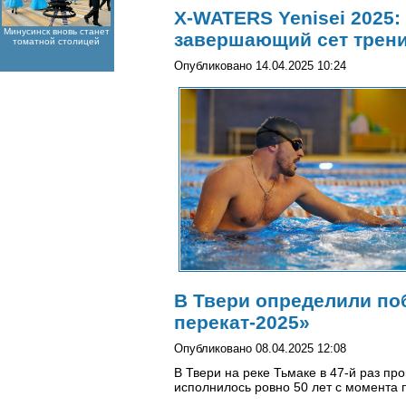
X-WATERS Yenisei 2025
Минусинск вновь станет
завершающий сет трен
томатной столицей
Опубликовано 14.04.2025 10:24
В Твери определили по
перекат-2025»
Опубликовано 08.04.2025 12:08
В Твери на реке Тьмаке в 47-й раз п
исполнилось ровно 50 лет с момента 