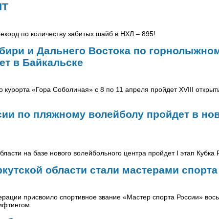
НТ
екорд по количеству забитых шайб в НХЛ – 895!
ибири и Дальнего Востока по горнолыжно
ет в Байкальске
о курорта «Гора Соболиная» с 8 по 11 апреля пройдет XVIII откры
сии по пляжному волейболу пройдет в н
бласти на базе нового волейбольного центра пройдет I этап Кубка
кутской области стали мастерами спорта
ерации присвоило спортивное звание «Мастер спорта России» вось
ифтингом.