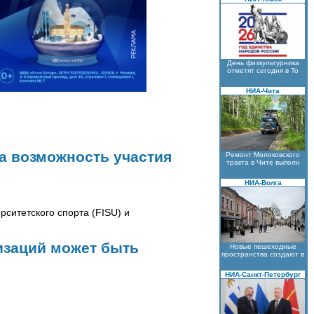
День физкультурника
отметят сегодня в То
НИА-Чита
а возможность участия
Ремонт Молоковского
тракта в Чите выполн
НИА-Волга
ситетского спорта (FISU) и
изаций может быть
Новые пешеходные
пространства создают в
НИА-Санкт-Петербург