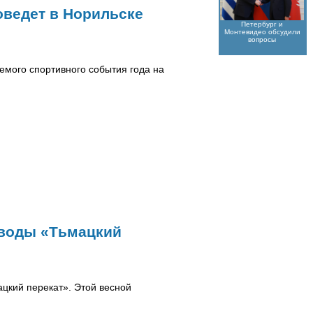
оведет в Норильске
Петербург и
Монтевидео обсудили
вопросы
емого спортивного события года на
 воды «Тьмацкий
ацкий перекат». Этой весной